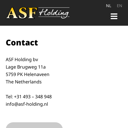
NL
EN
HOME
Contact
PRODUCTEN
KWALITEIT
ASF Holding bv
Lage Brugweg 11a
CARRIÈRE
5759 PK Helenaveen
The Netherlands
CONTACT
Tel: +31 493 – 348 948
info@asf-holding.nl