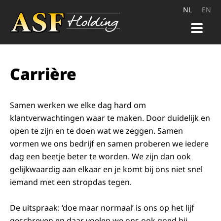
NL
EN
HOME
Carrière
PRODUCTEN
KWALITEIT
Samen werken we elke dag hard om
klantverwachtingen waar te maken. Door duidelijk en
CARRIÈRE
open te zijn en te doen wat we zeggen. Samen
vormen we ons bedrijf en samen proberen we iedere
CONTACT
dag een beetje beter te worden. We zijn dan ook
gelijkwaardig aan elkaar en je komt bij ons niet snel
iemand met een stropdas tegen.
De uitspraak: ‘doe maar normaal’ is ons op het lijf
geschreven en daar voelen we ons ook goed bij.